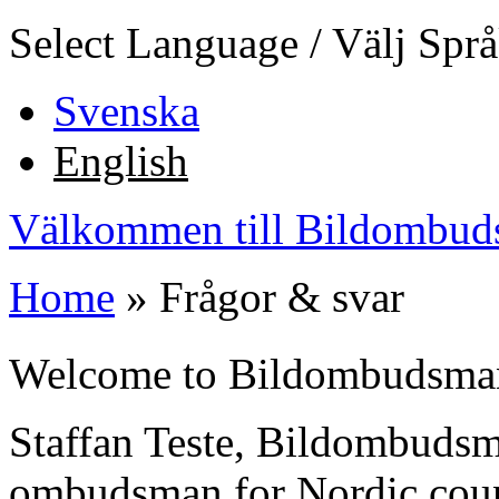
Jump to Content
Select Language / Välj Spr
Svenska
English
Välkommen till Bildombud
Home
» Frågor & svar
You are here
Welcome to Bildombudsma
Staffan Teste, Bildombudsm
ombudsman for Nordic count