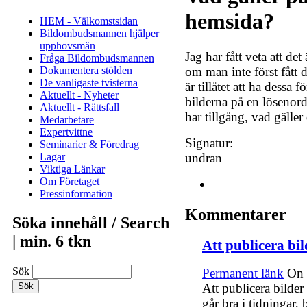
hemsida?
HEM - Välkomstsidan
Bildombudsmannen hjälper
upphovsmän
Jag har fått veta att det
Fråga Bildombudsmannen
Dokumentera stölden
om man inte först fått
De vanligaste tvisterna
är tillåtet att ha dessa
Aktuellt - Nyheter
bilderna på en lösenor
Aktuellt - Rättsfall
har tillgång, vad gäller
Medarbetare
Expertvittne
Signatur:
Seminarier & Föredrag
Lagar
undran
Viktiga Länkar
Om Företaget
Pressinformation
Kommentarer
Söka innehåll / Search
| min. 6 tkn
Att publicera bil
Sök
Permanent länk
On
Att publicera bilde
går bra i tidningar, 