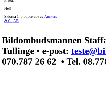
Fråga:
Hej!
Sidorna är producerade av
Anckers
& Co
AB
Bildombudsmannen Staffa
Tullinge
•
e-post:
teste@b
070.787 26 62 • Tel. 08.7