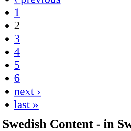
1
2
3
4
5
6
next ›
last »
Swedish Content - in S