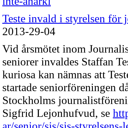
inte-anarki
Teste invald i styrelsen för 
2013-29-04
Vid årsmötet inom Journali
seniorer invaldes Staffan T
kuriosa kan nämnas att Teste
startade seniorföreningen d
Stockholms journalistföreni
Sigfrid Lejonhufvud, se
htt
ar/senior/sjs/sjs-styrelsens