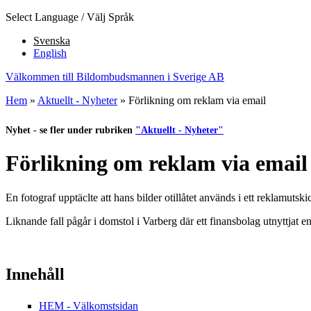
Jump to Content
Select Language / Välj Språk
Svenska
English
Välkommen till Bildombudsmannen i Sverige AB
Hem
»
Aktuellt - Nyheter
» Förlikning om reklam via email
Du är här
Nyhet - se fler under rubriken
"Aktuellt - Nyheter"
Förlikning om reklam via email
En fotograf upptäclte att hans bilder otillåtet används i ett reklamutsk
Liknande fall pågår i domstol i Varberg där ett finansbolag utnyttjat e
Innehåll
HEM - Välkomstsidan