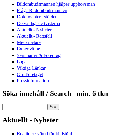
Bildombudsmannen hjälper upphovsmän
Fråga Bildombudsmannen
Dokumentera stölden
De vanligaste tvisterna
Aktuellt - Nyheter
Aktuellt - Rättsfall
Medarbetare
Expertvittne
Seminarier & Föredrag
Lagar
Viktiga Länkar
Om Företaget
Pressinformation
Söka innehåll / Search | min. 6 tkn
Sök
Aktuellt - Nyheter
Realtid.se stämd för bildstöld