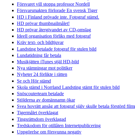
Försvaret vill stoppa professor Nordell
Försvarsmakten förlorade En svensk Tiger
HD i Finland prövade inte. Fotograf stämd.
HD prövar thumbnailmålet!
HD prövar återgivandet av CD-omslag
Ideell organisation förliks med fotograf
Kräv text- och bildtjuvar
Landsting betalade fotograf för stulen bild
Lundatidning får betala
Musikjätten iTunes stjäl HD-bild
Nya stämningar mot politiker
Nyheter 24 förlikte i rätten
Se och Hör stämd
Skola stämd i Norrland Landsting stämt för stulen bild
Snöscouterteam betalade
Stölderna av domännamn ökar
Svea hovrätt ansåg att fotograf själv skulle betala förstörd film
Tigermålet överklagat
Tingsrättsdom överklagad
Tredskodom för otillåten Internetpublicering
Uppgörelse om försvunna negativ