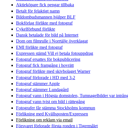
Aktieköpare fick pengar tillbaka
Betalt för felaktigt namn
Bildombudsmannen hjälper BLF
Bokförlag förlikte med fotograf
Cykelförbund förlikte
Dansk betalade för bild på Internet
Dom om filmrulle i Norrtälje överklagat
EMI förlikte med fotograf
Expressen stämd Vill ej betala fotouppdrag
Fotograf ersattes för bokpublicering
Fotograf fick framgång i hovrätt
Fotograf förlikte med skivbolaget Warner
Fotograf förlorade i HD med 3-2
Fotograf stämmer Apple
Fotograf stämmer Lundagård
Fotograf vann i Högsta domstolen, Tumnagelbilder var intrån
Fotograf vann tvist om bild i rättegång
Fotografer får stämma Stockholms kommun
Förlikning med Kvällsposten/Expressen
Förlikning om reklam via email
Försvaret förlorade första ronden i Tigermålet