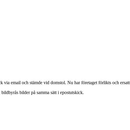
ick via email och stämde vid domstol. Nu har företaget förlikts och ersat
n bildbyrås bilder på samma sätt i epostutskick.